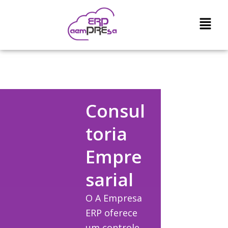
Ir
para
o
conteúdo
Consul
toria
Empre
sarial
O A Empresa
ERP oferece
um controle